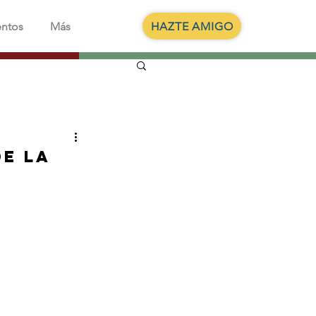
HAZTE AMIGO
entos
Más
de la