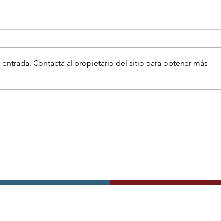
 entrada. Contacta al propietario del sitio para obtener más
Participamos
II
en la Jornada
Be
sobre tumores
cerebrales
"Brain
Breaking Bad"