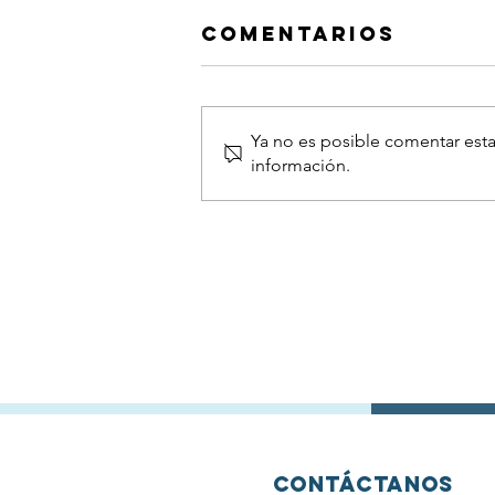
Comentarios
Ya no es posible comentar esta
información.
III
Convocatoria
de una beca
Predoctoral
para la
realización de
Tesis Doctoral
en gliomas
difusos de
línea media
Contáctanos