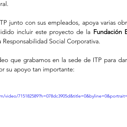
al. 
TP junto con sus empleados, apoya varias obras
dido incluir este proyecto de la 
 Responsabilidad Social Corporativa.
ídeo que grabamos en la sede de ITP para dar l
r su apoyo tan importante:
com/video/715182589?h=078dc3905d&title=0&byline=0&portrait