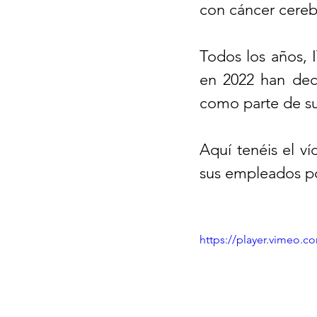
con cáncer cerebr
Todos los años, I
en 2022 han deci
como parte de su
Aquí tenéis el v
sus empleados po
https://player.vimeo.