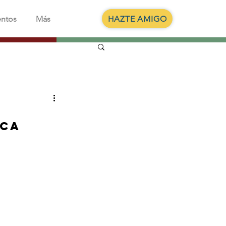
HAZTE AMIGO
entos
Más
nca