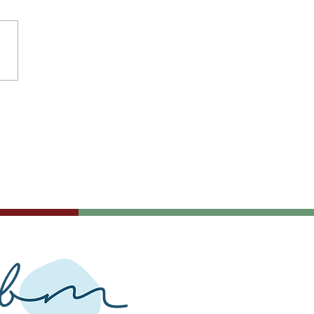
I Concierto
néfico