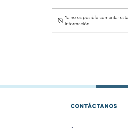
Ya no es posible comentar esta
información.
III
Convocatoria
de una beca
Predoctoral
para la
realización de
Tesis Doctoral
en gliomas
difusos de
línea media
Contáctanos