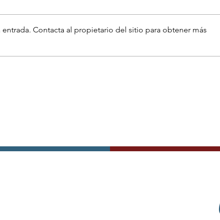
 entrada. Contacta al propietario del sitio para obtener más
Participamos
II
en la Jornada
Be
sobre tumores
cerebrales
"Brain
Breaking Bad"