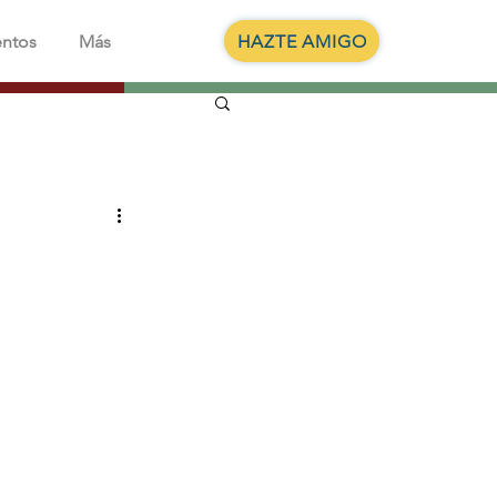
HAZTE AMIGO
entos
Más